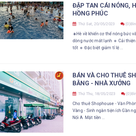
ĐẬP TAN CÁI NÓNG, H
HỒNG PHÚC
Thứ Sat, 20/05/2023
(0)Bìn
☀️Hè về khiến cơ thể nóng bức v
dòng nước mát lạnh 🔹 Cải thiện
tốt 🔹 Đặc biệt giảm tỉ lệ ...
BÁN VÀ CHO THUÊ SH
BẰNG - NHÀ XƯỞNG
Thứ Thu, 18/05/2023
(0)Bì
Cho thuê Shophouse - Văn Phòng
Vàng - Sinh ngàn tiện ích Gần ngay KCN lớn: KCN Thăng Long, KCN Phố Nối B, KCN Phố
Nối A Mặt tiền ...