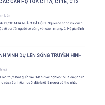
ÁC CĂN HỘ TÒA CT1A, CT1B, CT2
nh luận
ƯỢNG ĐƯỢC MUA NHÀ Ở XÃ HỘI 1. Người có công với cách
t về ưu đãi người có công với cách mạng; 2. Hộ gia đình
NH VINH DỰ LÊN SÓNG TRUYỀN HÌNH
h luận
n
ơ của rất nhiều người đặc biệt là người có thu nhập