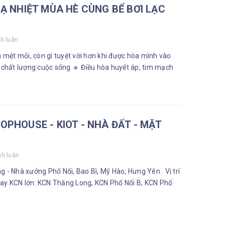
Ạ NHIỆT MÙA HÈ CÙNG BỂ BƠI LẠC
h luận
à mệt mỏi, còn gì tuyệt vời hơn khi được hòa mình vào
 chất lượng cuộc sống 🔹 Điều hòa huyết áp, tim mạch
OPHOUSE - KIOT - NHÀ ĐẤT - MẶT
nh luận
 - Nhà xưởng Phố Nối, Bao Bì, Mỹ Hào, Hưng Yên Vị trí