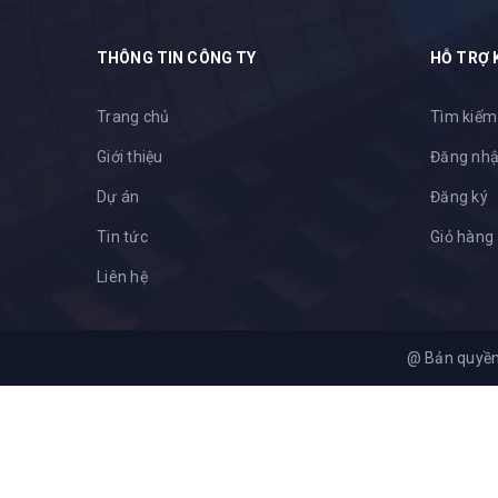
THÔNG TIN CÔNG TY
HỖ TRỢ 
Trang chủ
Tìm kiếm
Giới thiệu
Đăng nh
Dự án
Đăng ký
Tin tức
Giỏ hàng
Liên hệ
@ Bản quyề