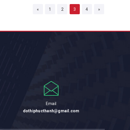
«
1
2
3
4
»
Email
dothiphucthanh@gmail.com