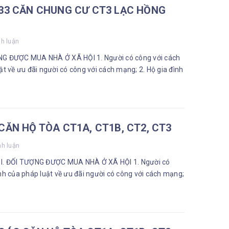
33 CĂN CHUNG CƯ CT3 LẠC HỒNG
nh luận
ƯỢNG ĐƯỢC MUA NHÀ Ở XÃ HỘI 1. Người có công với cách
t về ưu đãi người có công với cách mạng; 2. Hộ gia đình
ĂN HỘ TÒA CT1A, CT1B, CT2, CT3
nh luận
Y I. ĐỐI TƯỢNG ĐƯỢC MUA NHÀ Ở XÃ HỘI 1. Người có
h của pháp luật về ưu đãi người có công với cách mạng;