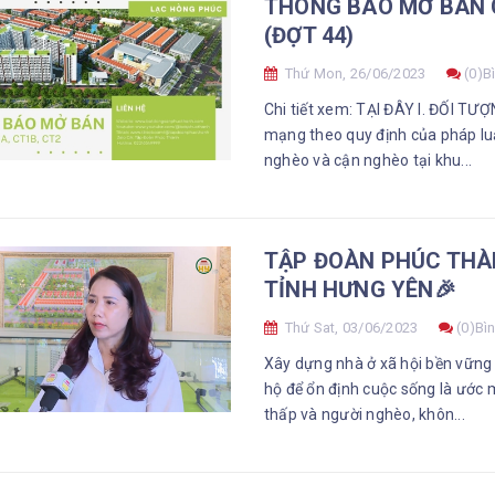
THÔNG BÁO MỞ BÁN C
(ĐỢT 44)
Thứ Mon, 26/06/2023
(0)Bì
Chi tiết xem: TẠI ĐÂY I. ĐỐI T
mạng theo quy định của pháp luậ
nghèo và cận nghèo tại khu...
TẬP ĐOÀN PHÚC THÀ
TỈNH HƯNG YÊN🎉
Thứ Sat, 03/06/2023
(0)Bìn
Xây dựng nhà ở xã hội bền vững Hiện thực hóa giấc mơ "An cư lạc nghiệp" Mua được că
hộ để ổn định cuộc sống là ước m
thấp và người nghèo, khôn...