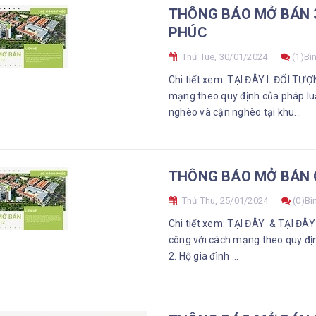
THÔNG BÁO MỞ BÁN 
PHÚC
Thứ Tue, 30/01/2024
(1)Bì
Chi tiết xem: TẠI ĐÂY I. ĐỐI T
mạng theo quy định của pháp luậ
nghèo và cận nghèo tại khu...
THÔNG BÁO MỞ BÁN C
Thứ Thu, 25/01/2024
(0)Bì
Chi tiết xem: TẠI ĐÂY & TẠI ĐÂ
công với cách mạng theo quy địn
2. Hộ gia đình ...